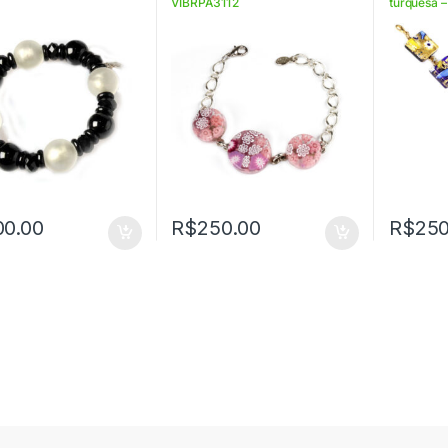
VIBRPA3112
turquesa –
VIBROR56
00.00
R$
250.00
R$
250