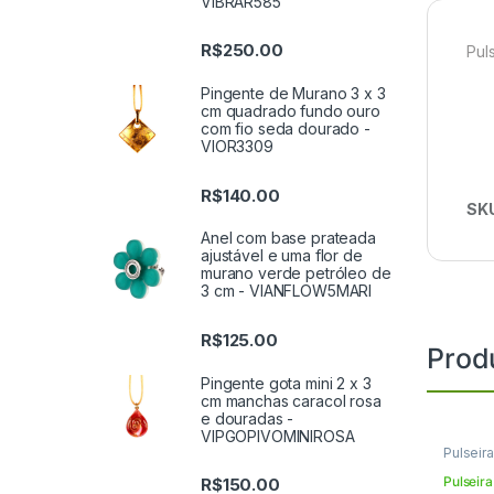
VIBRAR585
R$
250.00
Pul
Pingente de Murano 3 x 3
cm quadrado fundo ouro
com fio seda dourado -
VIOR3309
R$
140.00
SK
Anel com base prateada
ajustável e uma flor de
murano verde petróleo de
3 cm - VIANFLOW5MARI
R$
125.00
Prod
Pingente gota mini 2 x 3
cm manchas caracol rosa
e douradas -
VIPGOPIVOMINIROSA
Pulseir
Pulseir
R$
150.00