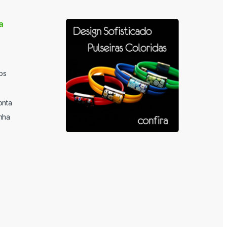
a
os
onta
nha