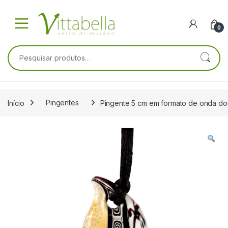
Skip to navigation
Skip to content
0
Pesquisar por:
Início
Pingentes
Pingente 5 cm em formato de onda d