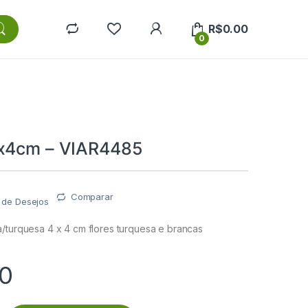
R$
0.00
0
4x4cm – VIAR4485
Comparar
a de Desejos
a/turquesa 4 x 4 cm flores turquesa e brancas
00