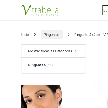
Skip to navigation
Skip to content
Sea
Categorias
Início
Pingentes
Pingente 4x4cm – V
Mostrar todas as Categorias
Pingentes
(60)