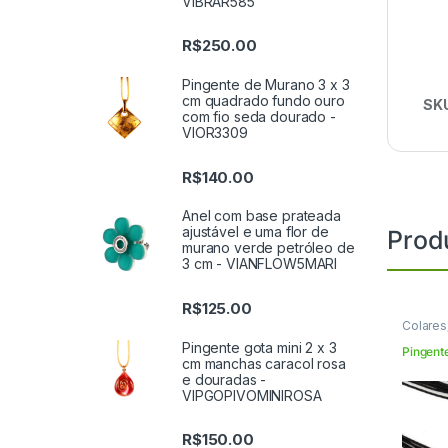
VIBRAR585
R$
250.00
Pingente de Murano 3 x 3
cm quadrado fundo ouro
SK
com fio seda dourado -
VIOR3309
R$
140.00
Anel com base prateada
ajustável e uma flor de
Prod
murano verde petróleo de
3 cm - VIANFLOW5MARI
R$
125.00
Colares
Pingente gota mini 2 x 3
Pingent
cm manchas caracol rosa
e douradas -
VIPGOPIVOMINIROSA
R$
150.00