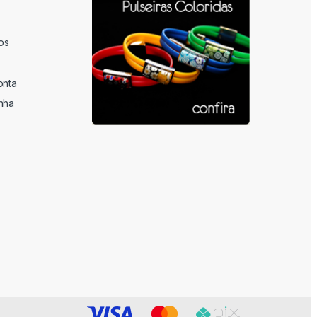
os
onta
nha