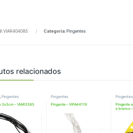
U:
VIAR404085
Categoria:
Pingentes
utos relacionados
,
Pingentes
Pingentes
Pingentes
e 3x3cm – VIAR3385
Pingente – VIPA44119
Pingente a
e branco 