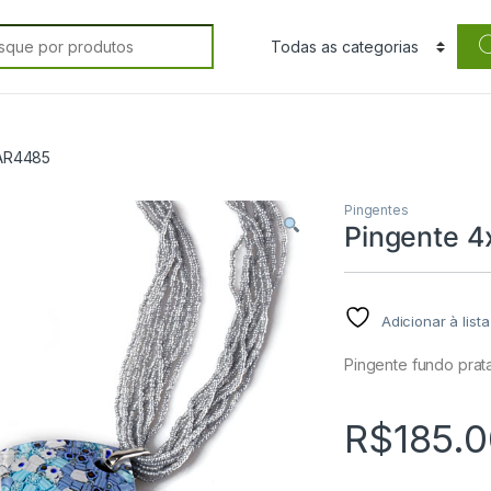
rch for:
IAR4485
Pingentes
Pingente 
Adicionar à list
Pingente fundo prat
R$
185.