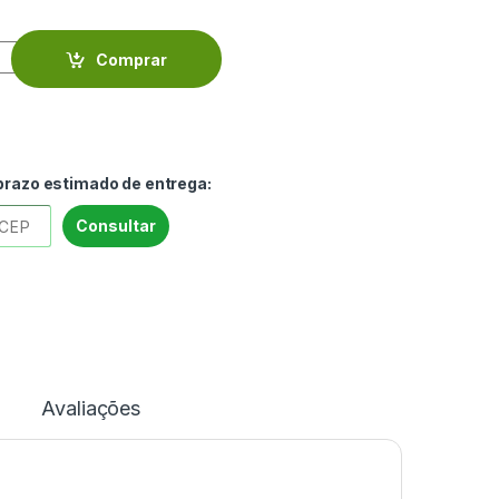
opázio flores topázio, pretas e brancas - VIPP34105 quantity
Comprar
 prazo estimado de entrega:
Consultar
Avaliações