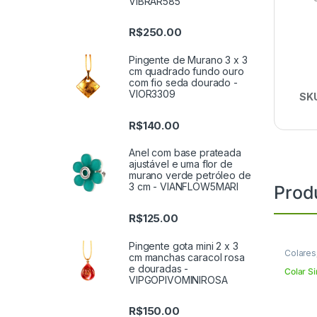
VIBRAR585
R$
250.00
Pingente de Murano 3 x 3
cm quadrado fundo ouro
com fio seda dourado -
VIOR3309
SK
R$
140.00
Anel com base prateada
ajustável e uma flor de
murano verde petróleo de
3 cm - VIANFLOW5MARI
Prod
R$
125.00
Pingente gota mini 2 x 3
Colares
cm manchas caracol rosa
e douradas -
Colar S
VIPGOPIVOMINIROSA
R$
150.00