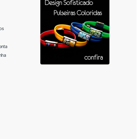
os
onta
nha