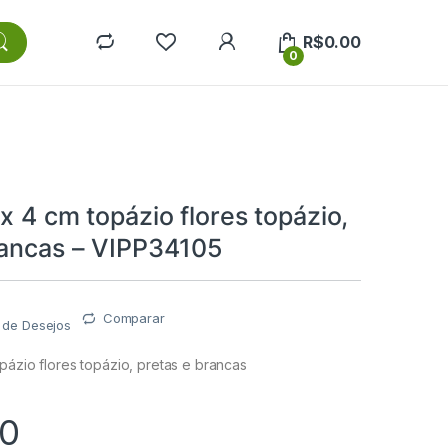
R$
0.00
0
x 4 cm topázio flores topázio,
rancas – VIPP34105
Comparar
a de Desejos
pázio flores topázio, pretas e brancas
00