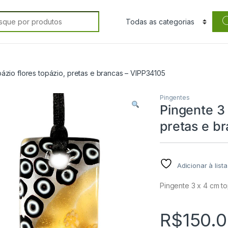
rch for:
ázio flores topázio, pretas e brancas – VIPP34105
Pingentes
Pingente 3 
pretas e b
Adicionar à list
Pingente 3 x 4 cm to
R$
150.