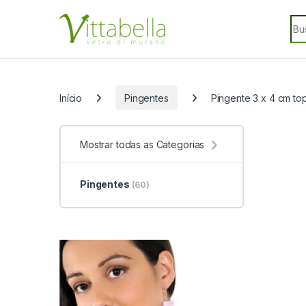
Skip to navigation
Skip to content
Sea
Categorias
Início
Pingentes
Pingente 3 x 4 cm top
Mostrar todas as Categorias
Pingentes
(60)