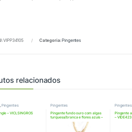
U:
VIPP34105
Categoria:
Pingentes
utos relacionados
,
Pingentes
Pingentes
Pingentes
ingle – VICLSINGROS
Pingente fundo ouro com algas
Pingente a
turquesa/branca e flores azuis –
– VIDE423
VIOR2263