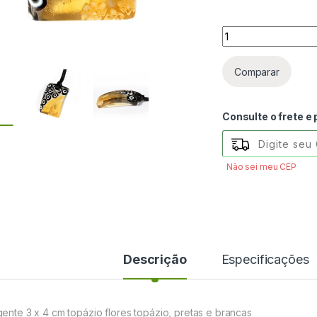
Pingente 3 x 4 cm t
Comparar
Consulte o frete e
Não sei meu CEP
Descrição
Especificações
gente 3 x 4 cm topázio flores topázio, pretas e brancas