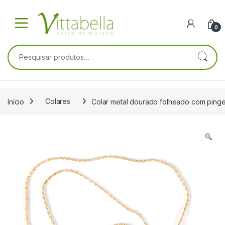
Skip to navigation
Skip to content
0
Pesquisar por:
Início
Colares
Colar metal dourado folheado com pin