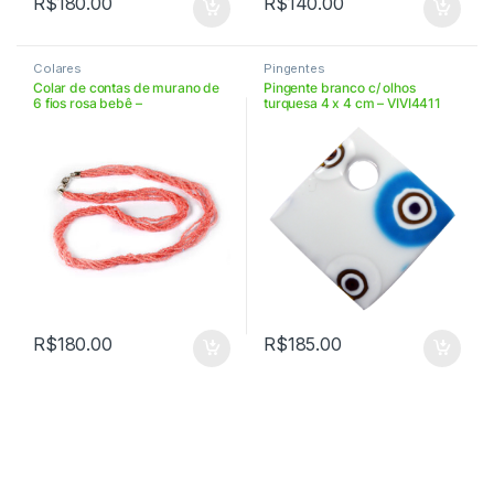
R$
180.00
R$
140.00
Colares
Pingentes
Colar de contas de murano de
Pingente branco c/ olhos
6 fios rosa bebê –
turquesa 4 x 4 cm – VIVI4411
VICLCON6FROB
R$
180.00
R$
185.00