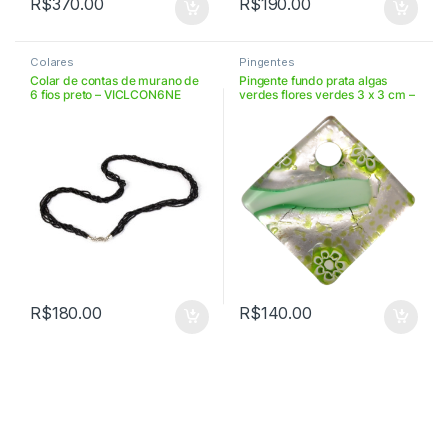
R$
370.00
R$
190.00
Colares
Pingentes
Colar de contas de murano de
Pingente fundo prata algas
6 fios preto – VICLCON6NE
verdes flores verdes 3 x 3 cm –
VIAR3368
R$
180.00
R$
140.00