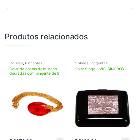
Produtos relacionados
Colares
,
Pingentes
Colares
,
Pingentes
Colar de contas de murano
Colar Single – VICLSINGROS
douradas com pingente de 5
cm – VICLD5OR08CON