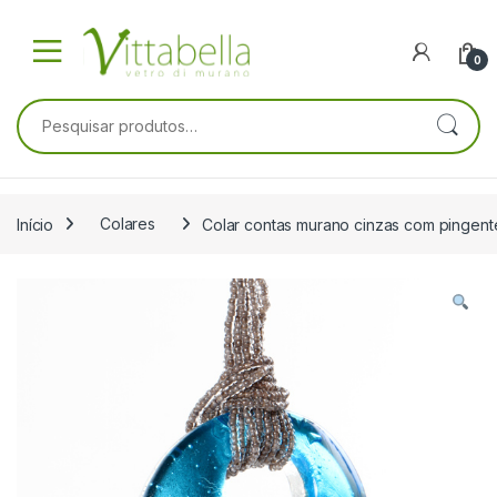
Skip to navigation
Skip to content
0
Pesquisar por:
Início
Colares
Colar contas murano cinzas com pingen