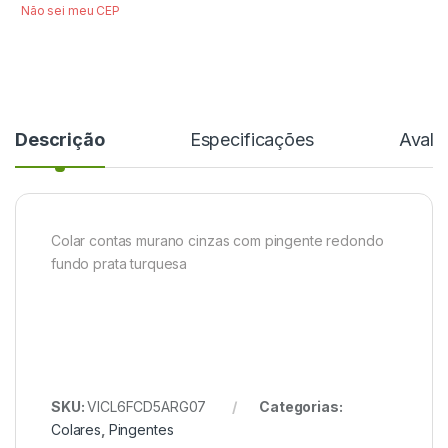
Não sei meu CEP
Descrição
Especificações
Avali
Colar contas murano cinzas com pingente redondo
fundo prata turquesa
SKU:
VICL6FCD5ARG07
Categorias:
Colares
,
Pingentes