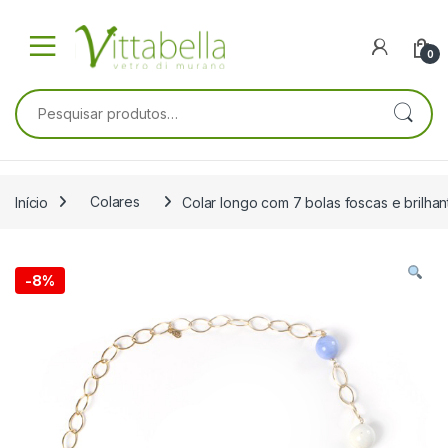
Skip to navigation
Skip to content
0
Pesquisar por:
Início
Colares
Colar longo com 7 bolas foscas e brilha
-
8%