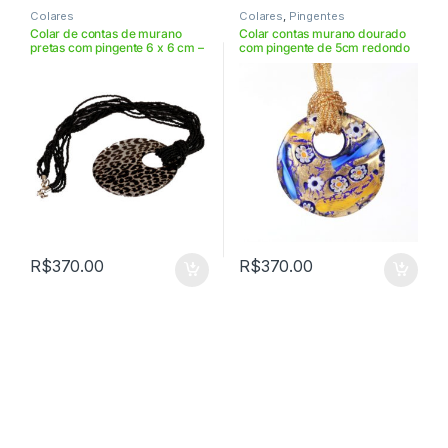
Colares
Colares
,
Pingentes
Colar de contas de murano
Colar contas murano dourado
pretas com pingente 6 x 6 cm –
com pingente de 5cm redondo
VICLD6SAVLS3CON
– VICLD5OR63CON
R$
370.00
R$
370.00