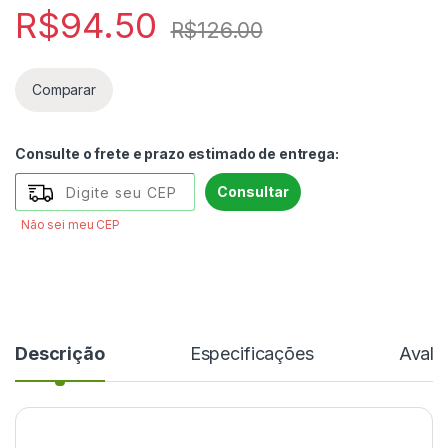
R$
94.50
R$
126.00
Comparar
Consulte o frete e prazo estimado de entrega:
Consultar
Não sei meu CEP
Descrição
Especificações
Avali