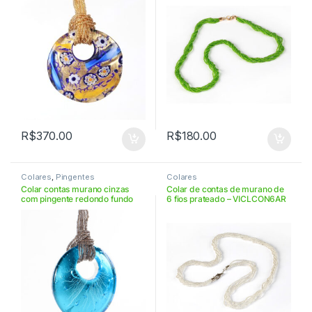
R$
370.00
R$
180.00
Colares
,
Pingentes
Colares
Colar contas murano cinzas
Colar de contas de murano de
com pingente redondo fundo
6 fios prateado – VICLCON6AR
prata turquesa –
VICL6FCD5ARG07