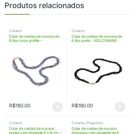
Produtos relacionados
Colares
Colares
Colar de contas de murano de
Colar de contas de murano de
6 fios cinza grafite –
6 fios preto – VICLCON6NE
VICLCON6CEN
R$
180.00
R$
180.00
Colares
Colares
,
Pingentes
Colar de contas de murano
Colar de contas de murano
pretas com pingente 6 x 6 cm –
douradas com pingente de 5