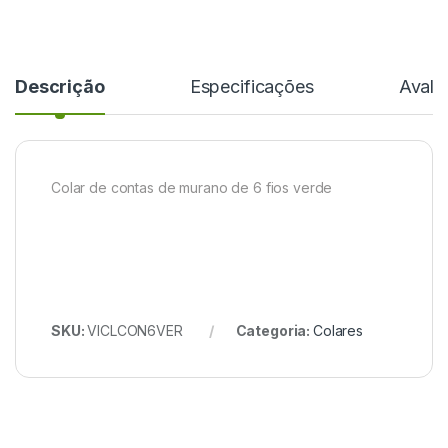
Descrição
Especificações
Avali
Colar de contas de murano de 6 fios verde
SKU:
VICLCON6VER
Categoria:
Colares