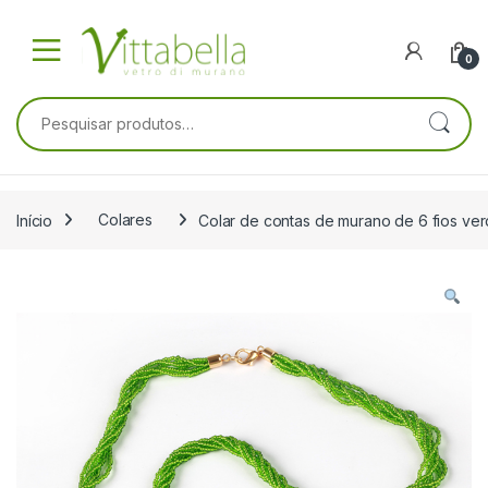
Skip to navigation
Skip to content
0
Pesquisar por:
Início
Colares
Colar de contas de murano de 6 fios v