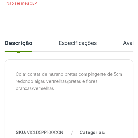
Não sei meu CEP
Descrição
Especificações
Avali
Colar contas de murano pretas com pingente de 5cm
redondo algas vermelhas/pretas e flores
brancas/vermelhas
SKU:
VICLD5PP100CON
Categorias: