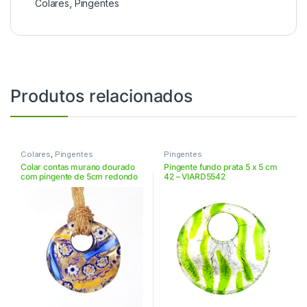
Colares
,
Pingentes
Produtos relacionados
Colares
,
Pingentes
Pingentes
Colar contas murano dourado
Pingente fundo prata 5 x 5 cm
com pingente de 5cm redondo
42 – VIARD5542
– VICLD5OR63CON