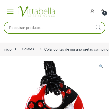
Skip to navigation
Skip to content
0
Pesquisar por:
Início
Colares
Colar contas de murano pretas com pi