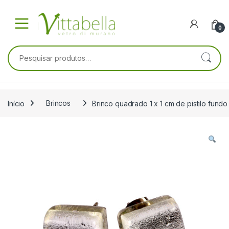
Skip to navigation
Skip to content
0
Pesquisar por:
Início
Brincos
Brinco quadrado 1 x 1 cm de pistilo fun