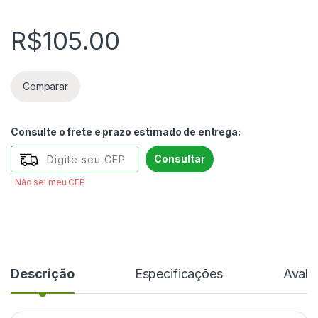
R$
105.00
Comparar
Consulte o frete e prazo estimado de entrega:
Consultar
Não sei meu CEP
Descrição
Especificações
Avali