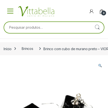
Skip to navigation
Skip to content
0
Pesquisar por:
Início
Brincos
Brinco com cubo de murano preto – VI