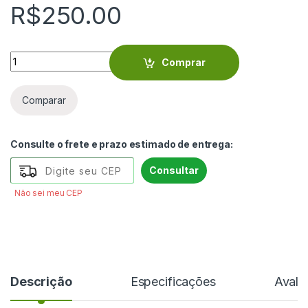
R$
250.00
Brinco com cubo de murano preto - VIORO28 quantity
Comprar
Comparar
Consulte o frete e prazo estimado de entrega:
Consultar
Não sei meu CEP
Descrição
Especificações
Avali