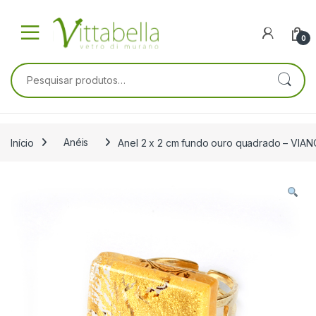
Skip to navigation
Skip to content
0
Pesquisar por:
Início
Anéis
Anel 2 x 2 cm fundo ouro quadrado – VIA