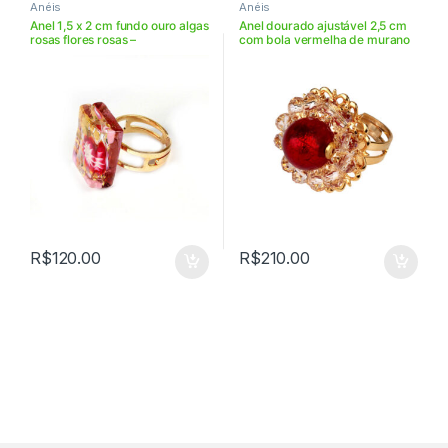
Anéis
Anéis
Anel 1,5 x 2 cm fundo ouro algas
Anel dourado ajustável 2,5 cm
rosas flores rosas –
com bola vermelha de murano
VIANOR15258
– ANGIOR18
R$
120.00
R$
210.00