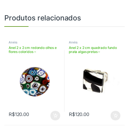
Produtos relacionados
Anéis
Anéis
Anel 2 x 2 cm redondo olhos e
Anel 2 x 2 cm quadrado fundo
flores coloridos –
prata algas pretas –
VIAN22RPA119
VIANAR2243
R$
120.00
R$
120.00