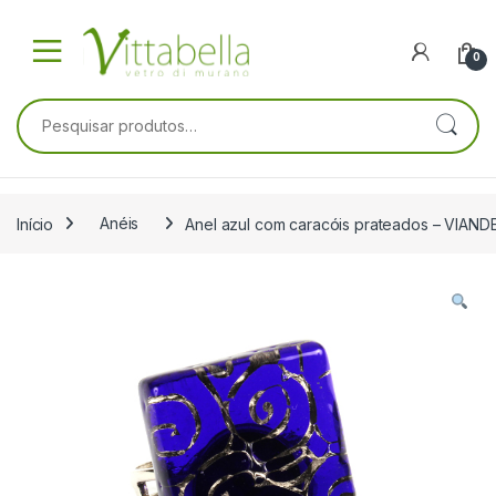
Skip to navigation
Skip to content
0
Pesquisar por:
Início
Anéis
Anel azul com caracóis prateados – VIAN