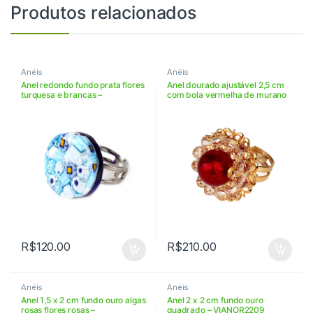
Produtos relacionados
Anéis
Anéis
Anel redondo fundo prata flores
Anel dourado ajustável 2,5 cm
turquesa e brancas –
com bola vermelha de murano
VIAN22RAR85
– ANGIOR18
R$
120.00
R$
210.00
Anéis
Anéis
Anel 1,5 x 2 cm fundo ouro algas
Anel 2 x 2 cm fundo ouro
rosas flores rosas –
quadrado – VIANOR2209