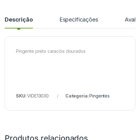
Descrição
Especificações
Avali
Pingente preto caracóis dourados
SKU:
VIDE13030
Categoria:
Pingentes
Produtos relacionados