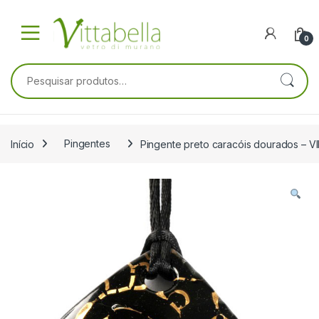
Skip to navigation
Skip to content
0
Pesquisar por:
Início
Pingentes
Pingente preto caracóis dourados – V