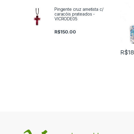
Pingente cruz ametista c/
caracóis prateados -
VICRODE05
R$
150.00
R$
18