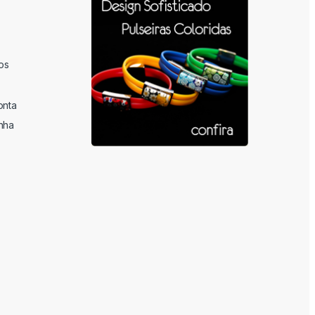
os
onta
nha