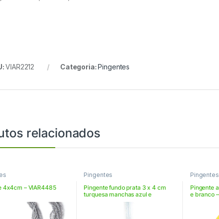
U:
VIAR2212
Categoria:
Pingentes
utos relacionados
es
Pingentes
Pingentes
e 4x4cm – VIAR4485
Pingente fundo prata 3 x 4 cm
Pingente a
turquesa manchas azul e
e branco 
marinho – VIAR3433