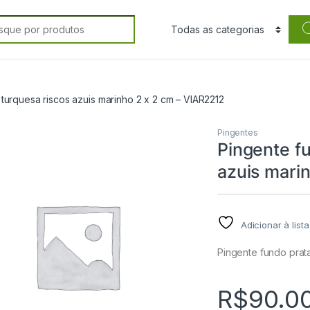
rch for:
turquesa riscos azuis marinho 2 x 2 cm – VIAR2212
Pingentes
Pingente fu
azuis mari
Adicionar à list
Pingente fundo prata
R$
90.0