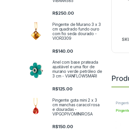
VIBRAR585
R$
250.00
Pingente de Murano 3 x 3
cm quadrado fundo ouro
com fio seda dourado -
VIOR3309
SK
R$
140.00
Anel com base prateada
ajustável e uma flor de
murano verde petróleo de
3 cm - VIANFLOW5MARI
Prod
R$
125.00
Pingente gota mini 2 x 3
Pingent
cm manchas caracol rosa
e douradas -
Pingent
VIPGOPIVOMINIROSA
R$
150.00