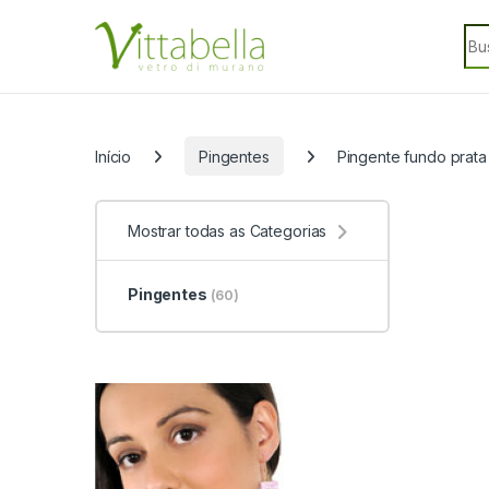
Skip to navigation
Skip to content
Sea
Categorias
Início
Pingentes
Pingente fundo prata 
Mostrar todas as Categorias
Pingentes
(60)