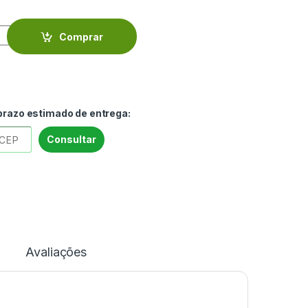
ta turquesa riscos azuis marinho 2 x 2 cm - VIAR2212 quantity
Comprar
 prazo estimado de entrega:
Consultar
Avaliações