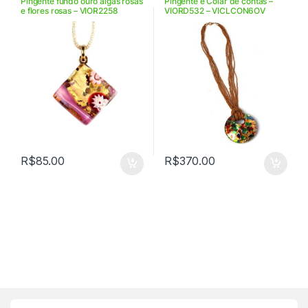
Pingente fundo ouro algas rosas
Pingente e Colar de contas –
e flores rosas – VIOR2258
VIORD532 – VICLCON6OV
R$
85.00
R$
370.00