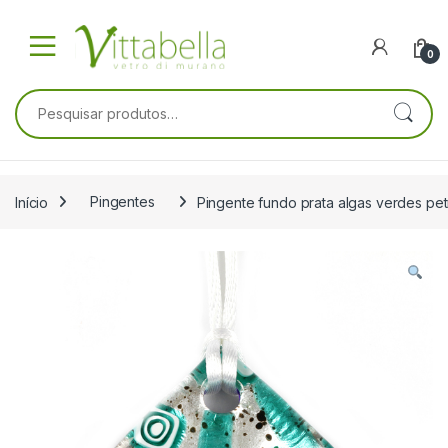
Skip to navigation
Skip to content
0
Pesquisar por:
Início
Pingentes
Pingente fundo prata algas verdes pe