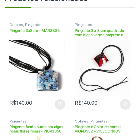
Colares
,
Pingentes
Pingentes
Pingente 3x3cm – VIAR3385
Pingente 3 x 3 cm quadrado
com algas vermelha/preta e
flores brancas/vermelhas –
VIPP33100
R$
140.00
R$
140.00
Pingentes
Colares
,
Pingentes
Pingente fundo ouro com algas
Pingente e Colar de contas –
rosas flores rosas – VIOR3358
VIORD532 – VICLCON6OV