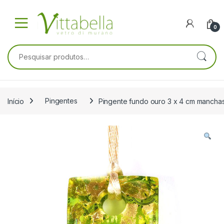
Skip to navigation
Skip to content
0
Pesquisar por:
Início
Pingentes
Pingente fundo ouro 3 x 4 cm mancha