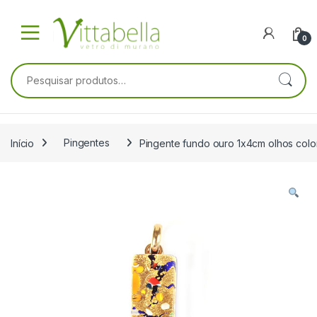
Skip to navigation
Skip to content
0
Pesquisar por:
Início
Pingentes
Pingente fundo ouro 1x4cm olhos colo