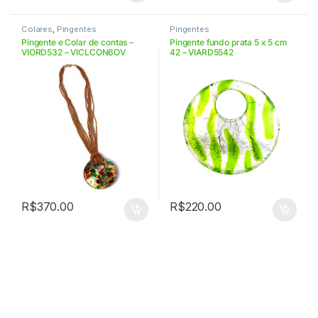
Colares
,
Pingentes
Pingentes
Pingente e Colar de contas –
Pingente fundo prata 5 x 5 cm
VIORD532 – VICLCON6OV
42 – VIARD5542
R$
370.00
R$
220.00