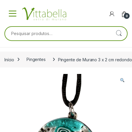
Skip to navigation
Skip to content
0
Pesquisar por:
Início
Pingentes
Pingente de Murano 3 x 2 cm redondo 