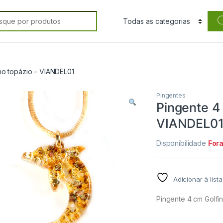
rch for:
ho topázio – VIANDEL01
Pingentes
Pingente 4 
VIANDEL0
Disponibilidade
For
Adicionar à list
Pingente 4 cm Golfi