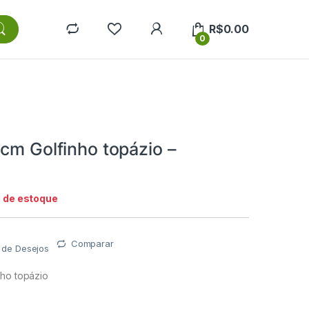
R$
0.00
0
cm Golfinho topázio –
1
a de estoque
Comparar
a de Desejos
nho topázio