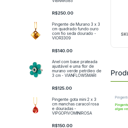
VIBRAR585
R$
250.00
Pingente de Murano 3 x 3
cm quadrado fundo ouro
com fio seda dourado -
SK
VIOR3309
R$
140.00
Anel com base prateada
ajustável e uma flor de
murano verde petróleo de
Prod
3 cm - VIANFLOW5MARI
R$
125.00
Pingent
Pingente gota mini 2 x 3
cm manchas caracol rosa
Pingent
e douradas -
algas ve
VIPGOPIVOMINIROSA
VIAR33
R$
150.00