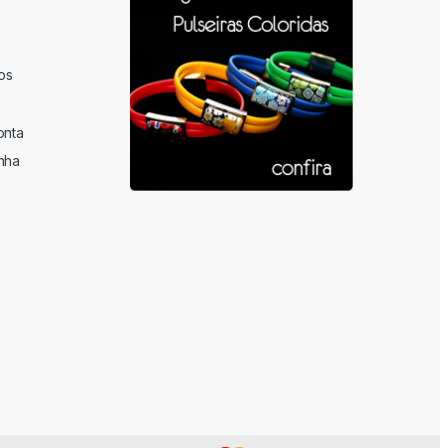
os
onta
nha