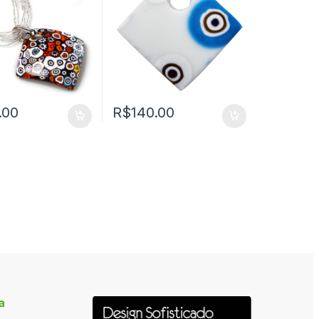
.00
R$
140.00
a