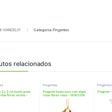
U:
VIANDEL01
Categoria:
Pingentes
utos relacionados
es
Pingentes
Pingentes
e 3 x 3 cm fundo prata
Pingente fundo ouro com algas
Pingente 
rdes flores verdes –
rosas flores rosas – VIOR3358
68