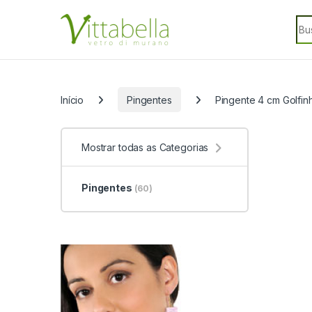
Skip to navigation
Skip to content
Sea
Categorias
Início
Pingentes
Pingente 4 cm Golfin
Mostrar todas as Categorias
Pingentes
(60)