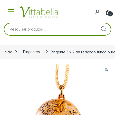
Skip to navigation
Skip to content
0
Pesquisar por:
Início
Pingentes
Pingente 3 x 2 cm redondo fundo our