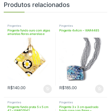
Produtos relacionados
Pingentes
Pingentes
Pingente fundo ouro com algas
Pingente 4x4cm – VIAR4485
amarelas flores amarelas e
pretas – VIOR3359
R$
140.00
R$
185.00
Pingentes
Pingentes
Pingente fundo prata 5 x 5 cm
Pingente 3 x 3 cm quadrado
42 – VIARD5542
fundo rosa com flores –