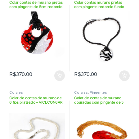
Colar contas de murano pretas
Colar contas murano pretas
com pingente de 5cm redondo
com pingente redondo fundo
– VICLD5PP100CON
prata algas pretas –
VICL6FND5ARG43
R$
370.00
R$
370.00
Colares
Colares
,
Pingentes
Colar de contas de murano de
Colar de contas de murano
6 fios prateado – VICLCON6AR
douradas com pingente de 5
cm – VICLD5OR08CON