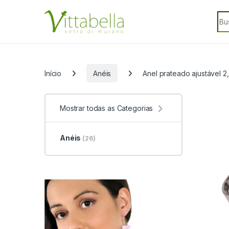
Skip to navigation
Skip to content
Sea
Categorias
Início
Anéis
Anel prateado ajustável 
Mostrar todas as Categorias
Anéis
(26)