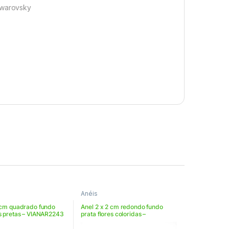
 swarovsky
Anéis
2 cm quadrado fundo
Anel 2 x 2 cm redondo fundo
as pretas – VIANAR2243
prata flores coloridas –
VIAN22RAR250