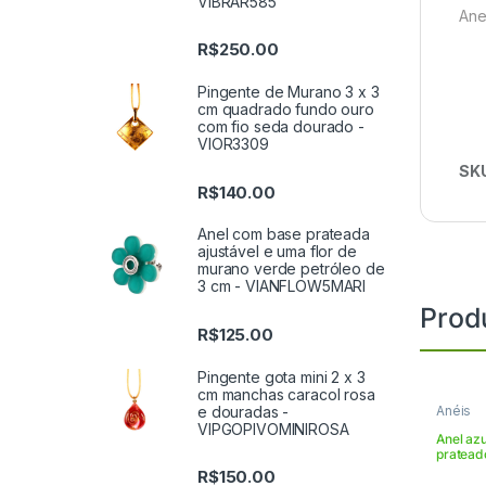
VIBRAR585
Ane
R$
250.00
Pingente de Murano 3 x 3
cm quadrado fundo ouro
com fio seda dourado -
VIOR3309
SK
R$
140.00
Anel com base prateada
ajustável e uma flor de
murano verde petróleo de
3 cm - VIANFLOW5MARI
Prod
R$
125.00
Pingente gota mini 2 x 3
cm manchas caracol rosa
e douradas -
Anéis
VIPGOPIVOMINIROSA
Anel az
pratead
R$
150.00