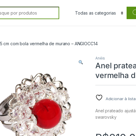
rch for:
2,5 cm com bola vermelha de murano – ANGIOCC14
Anéis
Anel prate
vermelha 
Adicionar à list
Anel prateado ajustá
swarovsky