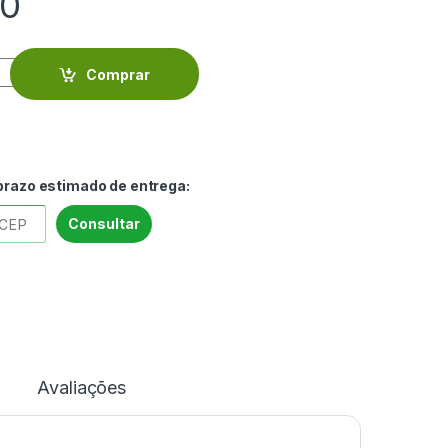
00
stável 2,5 cm com bola vermelha de murano - ANGIOCC14 quanti
Comprar
 prazo estimado de entrega:
Consultar
Avaliações