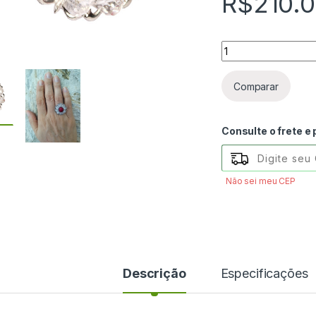
R$
210.
Anel prateado aju
Comparar
Consulte o frete e
Não sei meu CEP
Descrição
Especificações