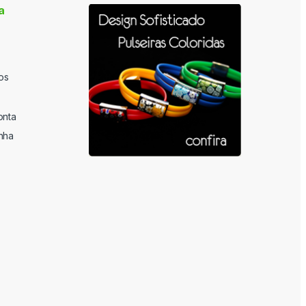
a
os
onta
nha