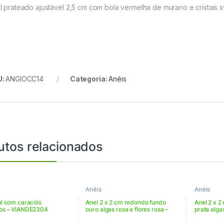
l prateado ajustável 2,5 cm com bola vermelha de murano e cristais
U:
ANGIOCC14
Categoria:
Anéis
utos relacionados
Anéis
Anéis
ul com caracóis
Anel 2 x 2 cm redondo fundo
Anel 2 x 
os – VIANDE2304
ouro algas rosa e flores rosa –
prata alg
VIAN22ROR58