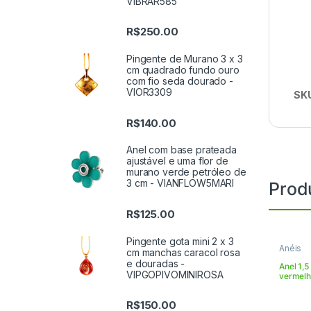
VIBRAR585
R$
250.00
Pingente de Murano 3 x 3
cm quadrado fundo ouro
com fio seda dourado -
VIOR3309
SK
R$
140.00
Anel com base prateada
ajustável e uma flor de
murano verde petróleo de
3 cm - VIANFLOW5MARI
Prod
R$
125.00
Pingente gota mini 2 x 3
Anéis
cm manchas caracol rosa
e douradas -
Anel 1,5
VIPGOPIVOMINIROSA
vermelha
brancas
R$
150.00