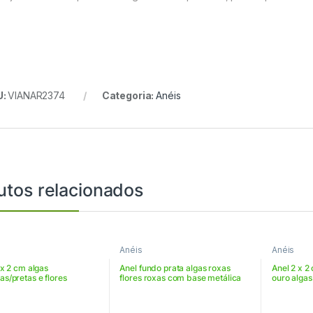
U:
VIANAR2374
Categoria:
Anéis
utos relacionados
Anéis
Anéis
 x 2 cm algas
Anel fundo prata algas roxas
Anel 2 x 
s/pretas e flores
flores roxas com base metálica
ouro algas 
/verm – VIANPP152100
prateada ajustável –
VIAN22RO
VIANAR15266