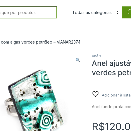
rch for:
ta com algas verdes petróleo – VIANAR2374
Anéis
Anel ajustá
verdes pet
Adicionar à list
Anel fundo prata co
R$
120.