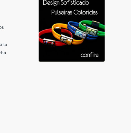
os
onta
nha