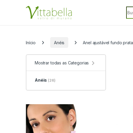
Skip to navigation
Skip to content
Sea
Categorias
Início
Anéis
Anel ajustável fundo pra
Mostrar todas as Categorias
Anéis
(26)