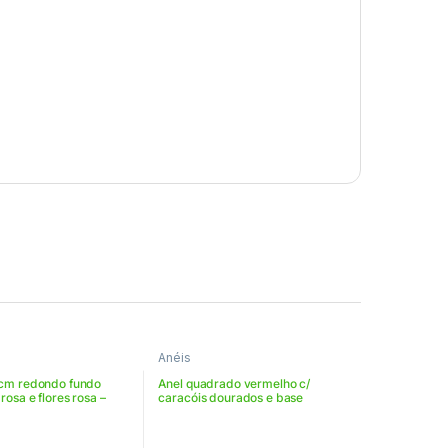
Anéis
2 cm redondo fundo
Anel quadrado vermelho c/
rosa e flores rosa –
caracóis dourados e base
R58
metálica dourada ajustável –
VIANDE2202