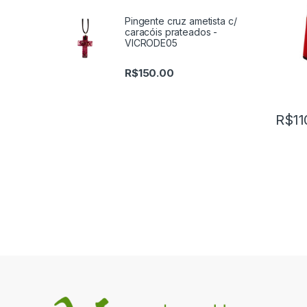
Pingente cruz ametista c/
caracóis prateados -
VICRODE05
R$
150.00
R$
11