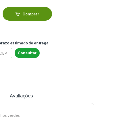
do prata com algas verdes petróleo - VIANAR2374 quantity
Comprar
 prazo estimado de entrega:
Consultar
Avaliações
olhos verdes