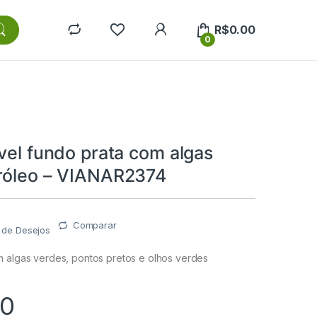
R$
0.00
0
vel fundo prata com algas
róleo – VIANAR2374
Comparar
a de Desejos
m algas verdes, pontos pretos e olhos verdes
00